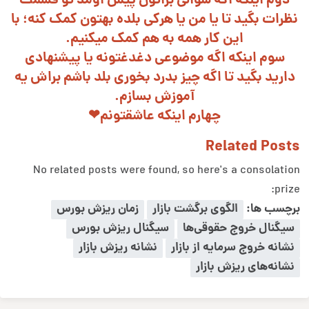
دوم اینکه اگه سوالی براتون پیش اومد تو قسمت
نظرات بگید تا یا من یا هرکی بلده بهتون کمک کنه؛ با
این کار همه به هم کمک میکنیم.
سوم اینکه اگه موضوعی دغدغتونه یا پیشنهادی
دارید بگید تا اگه چیز بدرد بخوری بلد باشم براش یه
آموزش بسازم.
چهارم اینکه عاشقتونم❤
Related Post
No related posts were found, so here's a consolatio
prize
رچسب ها:
الگوی برگشت بازار
زمان ریزش بورس
سیگنال خروج حقوقی‌ها
سیگنال ریزش بورس
نشانه خروج سرمایه از بازار
نشانه ریزش بازار
نشانه‌های ریزش بازار