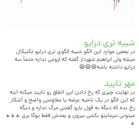
شبیه تری درای
در بعضی موارد این الگو شبیه الگوی تری درایو تکنیکا
میشه ولی ابراهیم شهردار گفته که لزومی نداره حتماً س
درایو داشته باشه😆😆
مهر تایی
در نهایت چیزی که رخ دادن این اتفاق رو تایید میکنه این
که این الگو در یک ناحیه عرضه یا مقاومتی واضح و آشکا
رخ بده که دیگه به قول یارو گفتنی مرگ نداره و دیگ
میتونی سرمایتو بکشی بیرون و بعدش فقط یوگا بر
🧘🧘🧘
