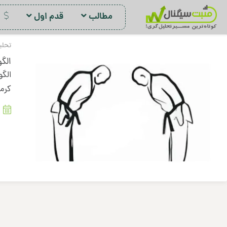
مطالب
قدم اول
د
تحلی
الگ
الگ
کرما