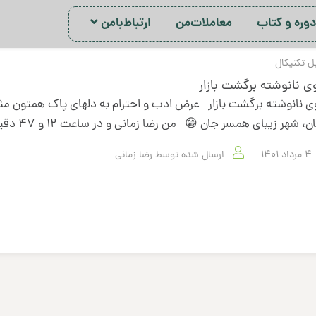
ور‌ه‌ و کتاب
معاملات‌من
ارتباط‌با‌من
ل تکنیکال
وی نانوشته برگشت بازار
وی نانوشته برگشت بازار عرض ادب و احترام به دلهای پاک همتون م
ن، شهر زیبای همسر جان 😁 من رضا زمانی و در ساعت ۱۲ و ۴۷ دقیقه…
4 مرداد 1401
ارسال شده توسط
رضا زمانی