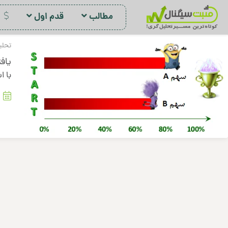
مطالب
قدم اول
د
تحلی
یاف
با ا