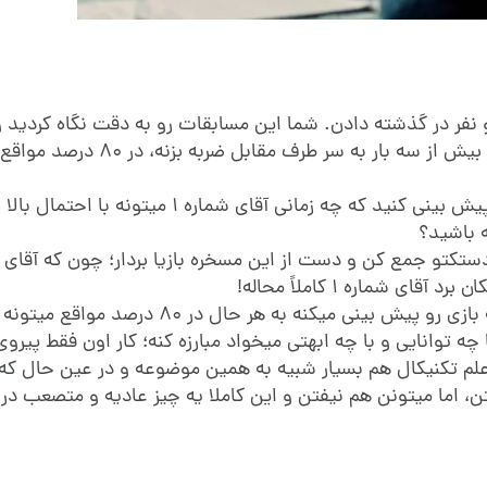
 نفر در گذشته دادن. شما این مسابقات رو به دقت نگاه کردید و 
گرفتید که مثلاً هر وقت آقای شماره یک، در راند اول تونسته بیش از سه بار به س
حالا شما با همین الگوی خیلی ساده میتونید در اکثر مواقع پیش بینی کنید که چه زمانی آقای شم
 باشید؟
 شماره ۱ کاملاً محاله!
می خوام بهتون بگم که کسی که توی خونه نشسته و داره یه بازی رو پیش بینی میکنه به هر حال در ۸۰ 
رصد رو با چه کسی و با چه توانایی و با چه ابهتی میخواد مبارزه کنه؛ کار اون فقط پیروی
! علم تکنیکال هم بسیار شبیه به همین موضوعه و در عین حال که
تن، اما میتونن هم نیفتن و این کاملا یه چیز عادیه و متصعب در