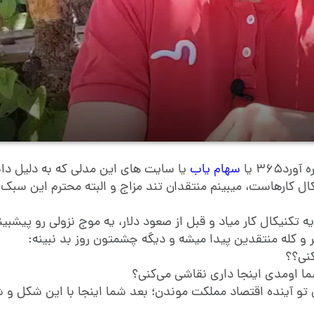
خ
ش
و
ه آورد365
یا
سهام یاب
یا سایت های این مدلی که به دلیل دا
 کارهاست، میبینم منتقدان تند مزاج و البته محترم این سبک 
ی
 یه تکنیکال کار میاد و قبل از صعود دلار، یه موج نزولی رو پیشبی
ر و کله منتقدین پیدا میشه و دیگه چشمتون روز بد نبینه:
کنی؟؟
د
ما اومدی اینجا داری نقاشی می‌کنی؟
 تو آینده اقتصاد مملکت موندن؛ بعد شما اینجا با این شکل و 