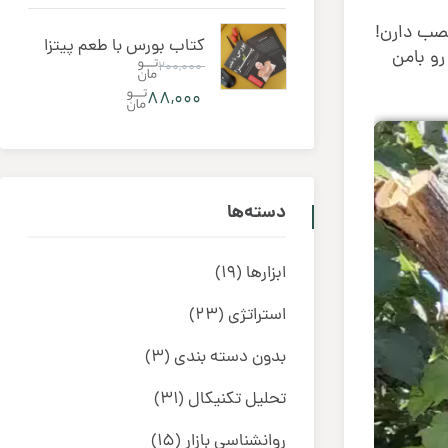
قیمت
۸,۹۰۰,۰۰۰
فعلی:
عصب دارن!
بود.
کتاب بورس با طعم پیتزا
۴,۹۰۰,۰۰۰ .
رو بامن
۲۰۰,۰۰۰
قیمت
۸۸,۰۰۰
اصلی:
قیمت
۲۰۰,۰۰۰
فعلی:
بود.
۸۸,۰۰۰ .
دسته‌ها
ابزارها
(19)
استراتژی
(23)
بدون دسته بندی
(3)
تحلیل تکنیکال
(31)
روانشناسی بازار
(15)