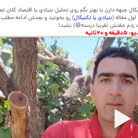
ال جبهه دارن یا بهتر بگم روی تحلیل بنیادی یا اقتصاد کلان ت
اول مقاله (
بنیادی یا تکنیکال
) رو بخونید و بعدش ادامه مطلب 
نت زدم جفتش تقریبا درسته😄) بشید!
و ۲۰ثانیه
پ