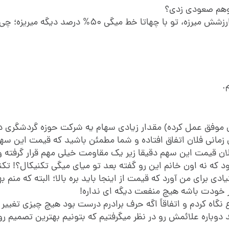
ی
توهم صعودی زدی؟
😆فلان کارخانه فلان قدر زمین داره که همین الان چند برابر ارزشش میرزه، تو با چهاتا خط میگی 50% درص
و
.
لآن موفق عمل کرده) مقدار زیادی سهام یه شرکت حوزه گردشگری 
انی فلان اتفاق افتاده و شما مطمئن باشید که قیمت این سه
 الان قیمت این سهم دقیقا زیر یک مقاومت خیلی مهم قرار گرفته 
ود که نه اون خانم این رو گفته بعد تو میای میگی تکنیکال؟! تکن
 برای من آورد که قیمت از اینجا باید بره بالا؛ البته که منم 
ر خودت باشه هیچ منفعت دیگه ای نداره!
 نگاه کردم و اتفاقاً اگه حرف برادرم درست بود هیچ چیزی تغییر 
باره علائمش رو در نظر میگرفتیم که بتونیم بهترین تصمیم رو 