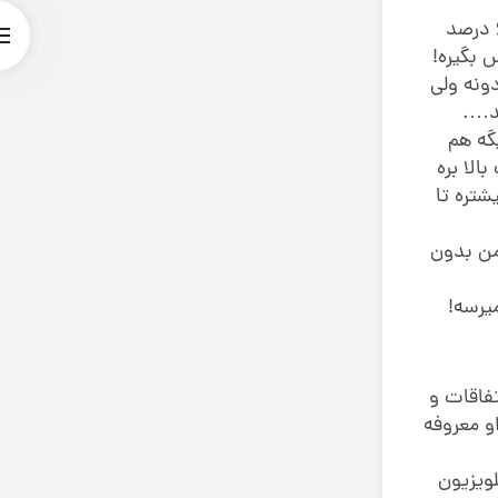
این موضوع برای یکی دو سال پیش بود و باور می کنید یا نه، قیمت اون سهم از اون مقاومت سقوط کرد و تا الان حدود 68 درصد
 بگیره!
ونه ولی
شد….
گه هم
الا بره
گه هم بریزه خیلی بیشتره تا
 ریزش داشته و برادر من بدون
میرسه!
فاقات و
گانه داو معروفه
ویزیون