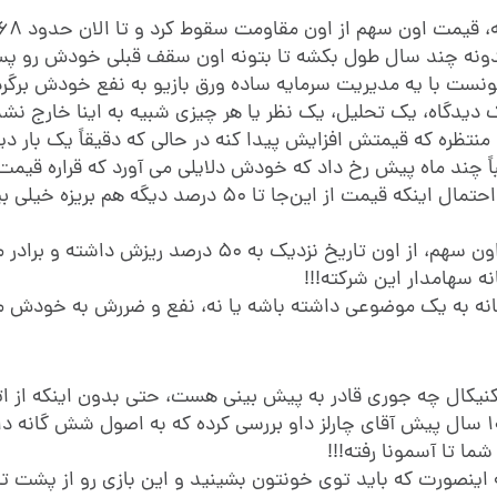
یدونه چند سال طول بکشه تا بتونه اون سقف قبلی خودش رو پس
نست با یه مدیریت سرمایه ساده ورق بازیو به نفع خودش برگرد
 دیدگاه، یک تحلیل، یک نظر یا هر چیزی شبیه به اینا خارج ن
منتظره که قیمتش افزایش پیدا کنه در حالی که دقیقاً یک بار دی
اً چند ماه پیش رخ داد که خودش دلایلی می آورد که قراره قیمت ب
ولی من با دیدن یک الگوی سر و شانه نزولی، بهش گفتم که احتمال اینکه قیمت از این‌جا تا ۵۰ درصد دی
همین الان که دارم این مطلب رو برای شما مینویسم قیمت اون سهم، از اون تاریخ نزدیک به ۵۰ درصد
نه س
هامدار این شرکته!!!
طرفانه به یک موضوعی داشته باشه یا نه، نفع و ضررش به خودش 
کنیکال چه جوری قادر به پیش بینی هست، حتی بدون اینکه از ات
اخبار و یا شرایط موجود آگاه باشه! هرچند این موضوع رو 100 سال پیش آقای چارلز داو بررسی کرده که به اصول شش 
 تا آسمونا رفته!!!
اینصورت که باید توی خونتون بشینید و این بازی رو از پشت تل