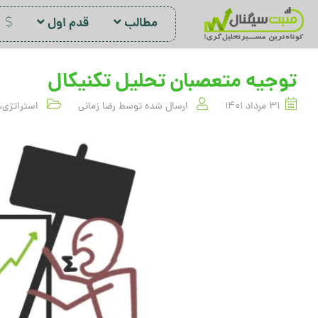
مطالب
قدم اول
د
توجیه متعصبان تحلیل تکنیکال
31 مرداد 1401
ارسال شده توسط
رضا زمانی
استراتژی
،