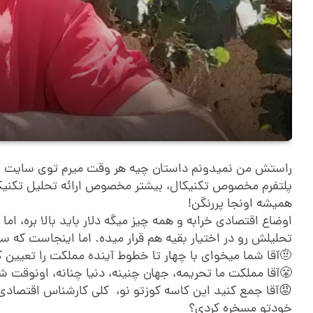
راستش من نمیدونم داستان چیه هر وقت میرم توی سایت
ر
پلتفرم مخصوص تکنیکال، بیشتر مخصوص ارائه تحلیل تکنیکال
همیشه اونجا پررنگن!
اوضاع اقتصادی خرابه و همه چیز میگه دلار باید بالا بره، اما
تحلیلش رو در اختیار بقیه هم قرار میده. اما اینجاست که س
🤨آقا شما میخوای با چهار تا خطوط آینده مملکت را تعیین 
😤آقا مملکت ما تحریمه، جهان چنینه، دنیا چنانه، اونوقت ش
😡آقا جمع کنید این کاسه کوزتو نو، کلی کارشناس اقتصادی
خودتو مسخره کردی؟