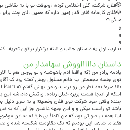
🤭فلان شرکت، کلی اختلاس کرده، اونوقت تو با یه نقاشی 
میگی؟؟
و
و
و
بذارید اول یه داستان جالب و البته پرتکرار براتون تعریف کنم
داستان داااااووش سهامدار من
یادمه برادر من (که واقعا آدم باهوشیه و تو بورس هم تا ا
توی جلسه مجمعش یه خانم مسئول بهش گفته بود که آقای زم
بالا میره! بعد نظر من رو پرسید و من بهش گفتم که اتفاقاً
اینکه از اینجا قیمت بریزه خیلی زیاده. واکنش داداشم این ب
چنده وقتی خود شرکت توی فلان وضعیته و یه سری دلیل بنیادی
باشه تو راست میگی و و این جبهه داشتن جز این که به ضر
اینا همه در صورتی بود که من کاملاً بی طرفانه به این موضوع
فقط ما شاهد این بودیم که یک مقاومت شکسته شده و بعد دو