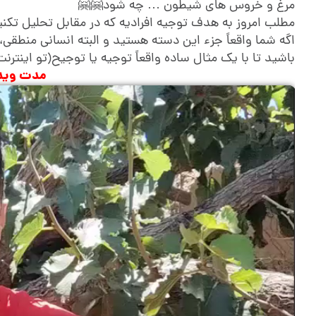
مرغ و خروس های شیطون … چه شود🤗🤗
مطلب امروز به هدف توجیه افرادیه که در مقابل تحلیل تکنیک
اگه شما واقعاً جزء این دسته هستید و البته انسانی منطقی، 
باشید تا با یک مثال ساده واقعاً توجیه یا توجیح(تو اینتر
مدت ویدیو: ۵دقیقه 