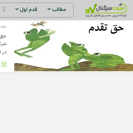
مطالب
قدم اول
د
مقدم
حق 
شرکت
در ا