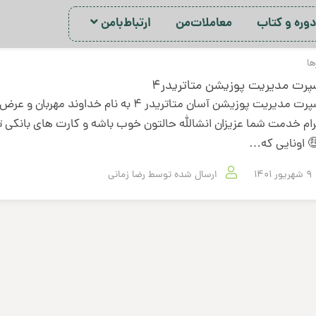
ور‌ه‌ و کتاب
معاملات‌من
ارتباط‌با‌من
ها
پرت مدیریت پوزیشن متاتریدر4
اکسپرت مدیریت پوزیشن آسان متاتریدر 4 به نام خداوند مهربا
ام خدمت شما عزیزان انشالله حالتون خوب باشه و کارت های بانکی ت
 اونایی که…
9 شهریور 1401
ارسال شده توسط
رضا زمانی