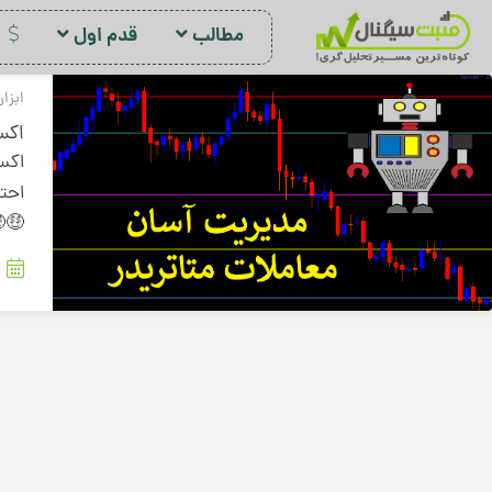
مطالب
قدم اول
د
ابزار
اکس
احتر
🤑