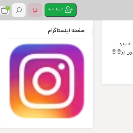
0
شروع کنید
صفحه اینستاگرام
ن و عرض ادب و
ون پر🤑🤑