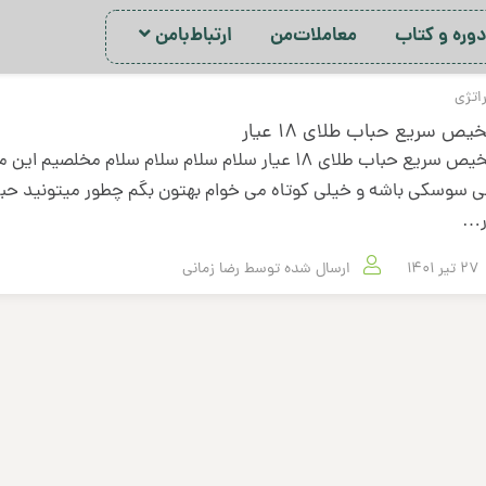
ور‌ه‌ و کتاب
معاملات‌من
ارتباط‌با‌من
اتژی
ص سریع حباب طلای 18 عیار
تشخیص سریع حباب طلای 18 عیار سلام سلام سلام سلام مخلصیم این
ر…
27 تیر 1401
ارسال شده توسط
رضا زمانی