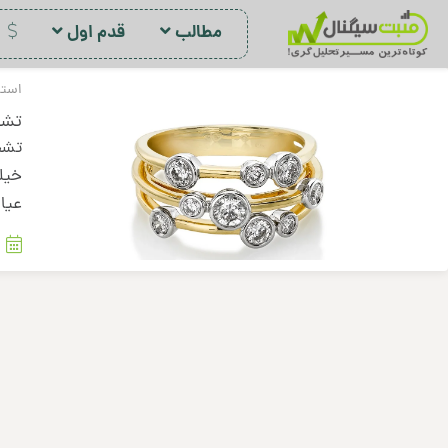
مطالب
قدم اول
د
استر
تشخی
عیا