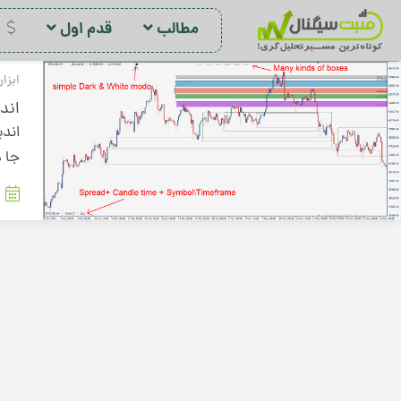
مطالب
قدم اول
د
ابزار
اندیکا
جا ه