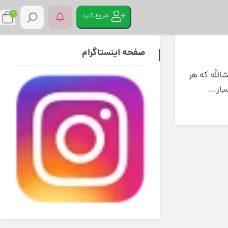
0
شروع کنید
صفحه اینستاگرام
زای دلم انشالله که هر
سیار…