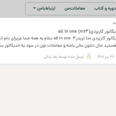
ور‌ه‌ و کتاب
معاملات‌من
ارتباط‌با‌من
ها
تور کاربردی(mt4) all in one
اندیکاتور کاربردی متا تریدر4 all in one سلام به همه شما عزی
ستید حال دلتون عالی باشه و معاملات تون در سود یه اندیکاتور ب
26 تیر 1401
ارسال شده توسط
رضا زمانی